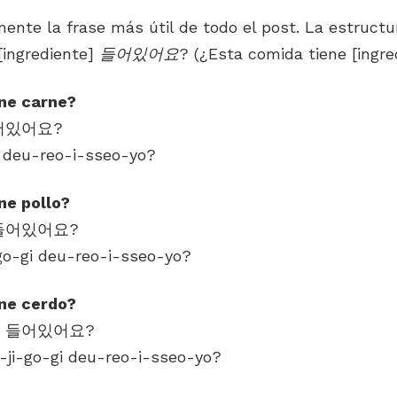
ente la frase más útil de todo el post. La estructu
ingrediente] 들어있어요?
(¿Esta comida tiene [ingre
ne carne?
i deu-reo-i-sseo-yo?
ne pollo?
go-gi deu-reo-i-sseo-yo?
ne cerdo?
-ji-go-gi deu-reo-i-sseo-yo?