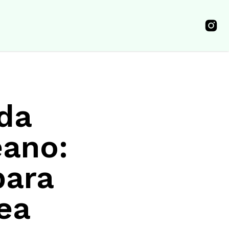
da
eano:
para
ea