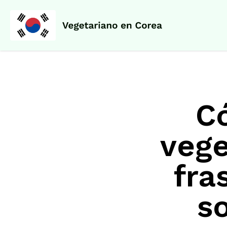
C
vege
fra
s