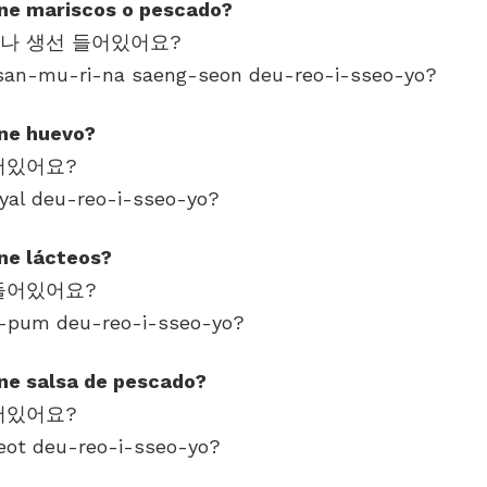
ne mariscos o pescado?
san-mu-ri-na saeng-seon deu-reo-i-sseo-yo?
ene huevo?
gyal deu-reo-i-sseo-yo?
ne lácteos?
e-pum deu-reo-i-sseo-yo?
ne salsa de pescado?
jeot deu-reo-i-sseo-yo?