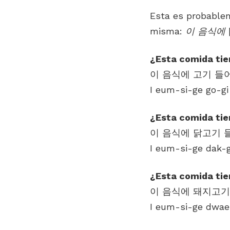
Esta es probablem
misma:
이 음식에 [
¿Esta comida tie
I eum-si-ge go-g
¿Esta comida tie
I eum-si-ge dak-
¿Esta comida tie
I eum-si-ge dwae