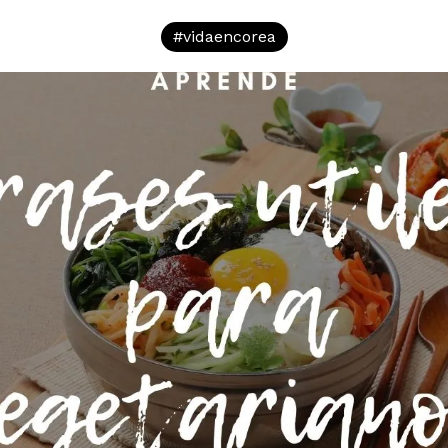
#
vidaencorea