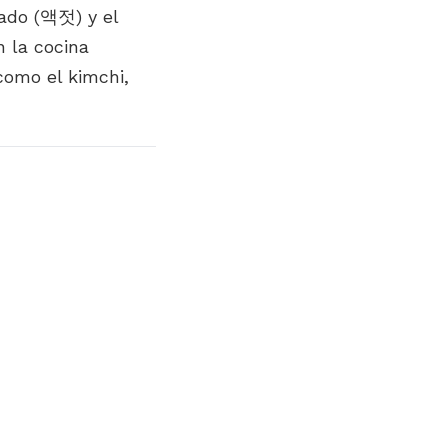
ado (액젓) y el
 la cocina
como el kimchi,