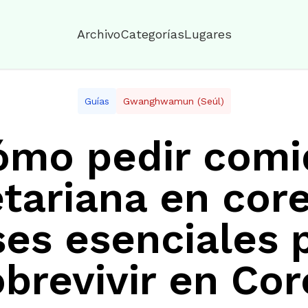
Archivo
Categorías
Lugares
Guías
Gwanghwamun (seúl)
ómo pedir comi
tariana en cor
ses esenciales 
obrevivir en Cor